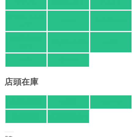
アマゾン
楽天ブックス
オムニ７
Yahoo!ショッピ
honto
ヨドバシ.com
ング
紀伊國屋 Web
HonyaClub.com
e-hon
Store
HMV
TSUTAYA
店頭在庫
紀伊國屋書店
有隣堂
TSUTAYA
旭屋倶楽部
東京都書店案内