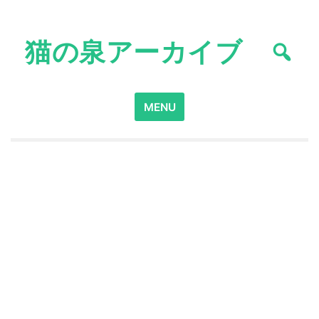
Skip
to
猫の泉アーカイブ
content
Search
MENU
for: