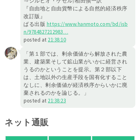
⇒シルビオ・ゲゼル/相田愼一訳
『自由地と自由貨幣による自然的経済秩序
改訂版』
ぱる出版
https://
www.hanmoto.com/bd/isb
n/978482
7212983
…
posted at
21:38:10
「第１部では、剰余価値から解放された農
業、建築業そして鉱山業がいかに経営され
うるのかということを提示。第２部以下
は、土地以外の生産手段を国有化すること
なしに、剰余価値が経済秩序からいかに廃
棄されるのかを論じる。」
posted at
21:38:23
ネット通販