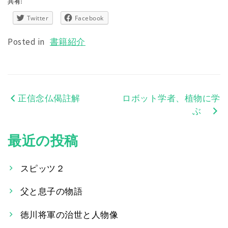
共有:
Twitter
Facebook
Posted in
書籍紹介
正信念仏偈註解
ロボット学者、植物に学
投
ぶ
稿
最近の投稿
ナ
ビ
スピッツ２
ゲ
父と息子の物語
ー
徳川将軍の治世と人物像
シ