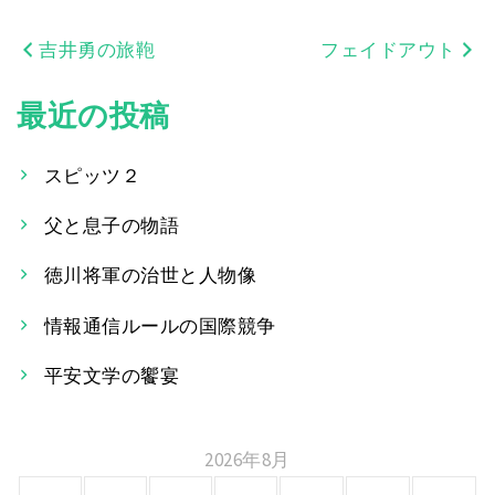
吉井勇の旅鞄
フェイドアウト
投
稿
最近の投稿
ナ
スピッツ２
ビ
父と息子の物語
ゲ
ー
徳川将軍の治世と人物像
シ
情報通信ルールの国際競争
ョ
平安文学の饗宴
ン
2026年8月