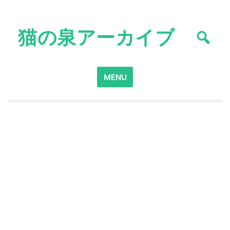
Skip
to
猫の泉アーカイブ
content
Search
MENU
for: