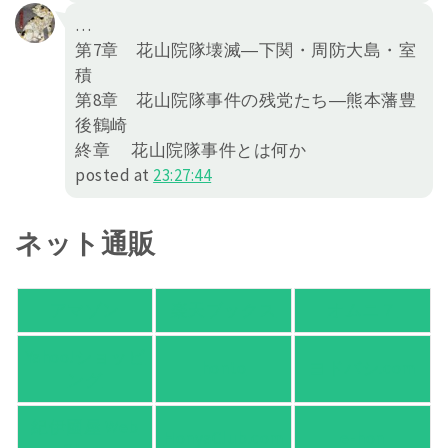
…
第7章 花山院隊壊滅―下関・周防大島・室
積
第8章 花山院隊事件の残党たち―熊本藩豊
後鶴崎
終章 花山院隊事件とは何か
posted at
23:27:44
ネット通販
アマゾン
楽天ブックス
オムニ７
Yahoo!ショッピ
honto
ヨドバシ.com
ング
紀伊國屋 Web
HonyaClub.com
e-hon