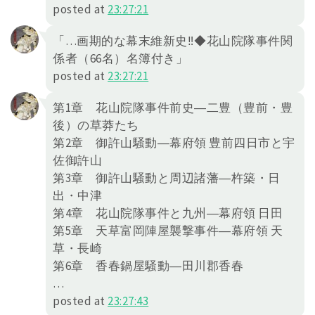
posted at
23:27:21
「…画期的な幕末維新史‼◆花山院隊事件関
係者（66名）名簿付き」
posted at
23:27:21
第1章 花山院隊事件前史―二豊（豊前・豊
後）の草莽たち
第2章 御許山騒動―幕府領 豊前四日市と宇
佐御許山
第3章 御許山騒動と周辺諸藩―杵築・日
出・中津
第4章 花山院隊事件と九州―幕府領 日田
第5章 天草富岡陣屋襲撃事件―幕府領 天
草・長崎
第6章 香春鍋屋騒動―田川郡香春
…
posted at
23:27:43