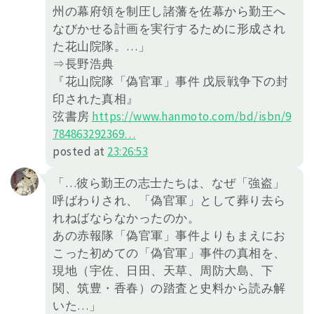
州の幕府領を制圧し諸藩を佐幕から勤王へ
なびかせる計画を実行するために形成され
た花山院隊。…」
⇒長野浩典
『花山院隊「偽官軍」事件 戊辰戦争下の封
印された真相』
弦書房
https://
www.hanmoto.com/bd/isbn/9
78486
3292369
…
posted at
23:26:53
「…彼ら勤王の志士たちは、なぜ「強盗」
呼ばわりされ、「偽官軍」として葬り去ら
れねばならなかったのか。
あの赤報隊「偽官軍」事件よりもまえにお
こった初めての「偽官軍」事件の真相を、
現地（宇佐、日田、天草、周防大島、下
関、筑豊・香春）の踏査と史料から読み解
いた…」