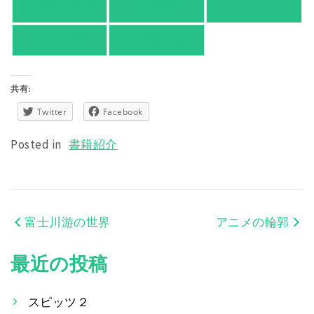
紀伊國屋書店
有隣堂
TSUTAYA
旭屋倶楽部
東京都書店案内
共有:
Twitter
Facebook
Posted in
書籍紹介
富士川游の世界
アニメの輪郭
投
稿
最近の投稿
ナ
スピッツ２
ビ