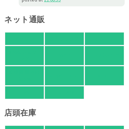
ネット通販
アマゾン
楽天ブックス
オムニ７
Yahoo!ショッピ
honto
ヨドバシ.com
ング
紀伊國屋 Web
HonyaClub.com
e-hon
Store
HMV
TSUTAYA
店頭在庫