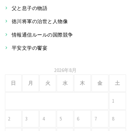
父と息子の物語
ゲ
ー
徳川将軍の治世と人物像
シ
情報通信ルールの国際競争
ョ
平安文学の饗宴
ン
2026年8月
日
月
火
水
木
金
土
1
2
3
4
5
6
7
8