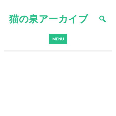
Skip
to
猫の泉アーカイブ
content
Search
MENU
for: