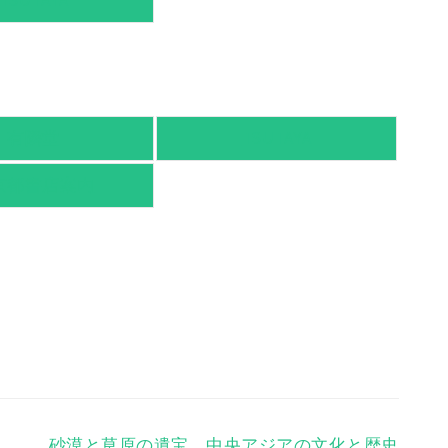
TSUTAYA
有隣堂
TSUTAYA
京都書店案内
砂漠と草原の遺宝 中央アジアの文化と歴史