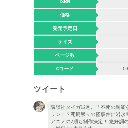
ISBN
価格
発売予定日
サイズ
ページ数
Cコード
C
ツイート
講談社タイガ12月。「不死の異
リン！？死屍累々の怪事件に岩永
アニメの2期も制作決定！ 絶好調