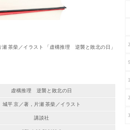
著，片瀬 茶柴／イラスト 「虚構推理 逆襲と敗北の日」
虚構推理 逆襲と敗北の日
城平 京／著，片瀬 茶柴／イラスト
講談社