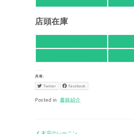
HMV
店頭在庫
紀伊國屋書店
旭屋倶楽部
東
共有:
Twitter
Facebook
Posted in
書籍紹介
未完のレーニン