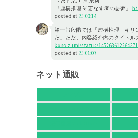
⇒城平京/片瀬茶柴
『虚構推理 知恵なす者の悪夢』
ht
posted at
23:00:14
第一報段階では『虚構推理 キリ
だ。ただ、内容紹介内のタイトル
konoizumi/st
atus/145263612264371
posted at
23:01:07
ネット通販
アマゾン
楽
Yahoo!ショッピング
紀伊國屋 Web Store
Ho