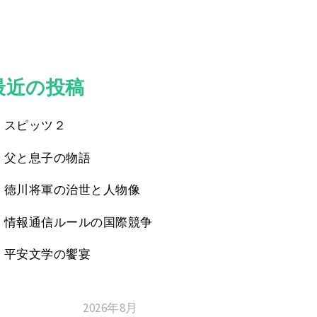
最近の投稿
スピッツ２
父と息子の物語
徳川将軍の治世と人物像
情報通信ルールの国際競争
平安文学の饗宴
2026年8月