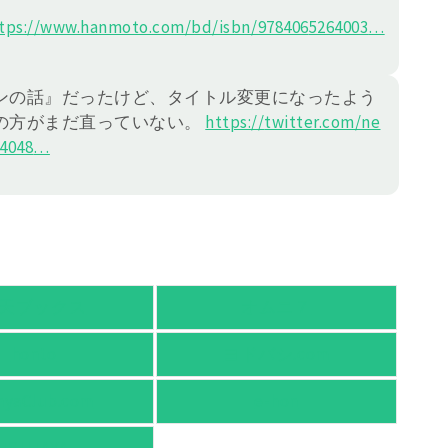
tps://
www.hanmoto.com/bd/isbn/978406
5264003
…
ンの話』だったけど、タイトル変更になったよう
の方がまだ直っていない。
https://
twitter.com/ne
4048
…
天ブックス
オムニ７
honto
ヨドバシ.com
nyaClub.com
e-hon