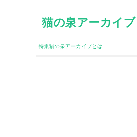
Skip
to
猫の泉アーカイブ
content
特集
猫の泉アーカイブとは