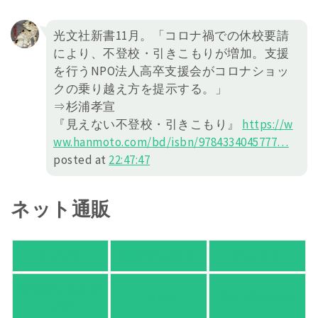
光文社新書11月。「コロナ禍での休校要請
により、不登校・引きこもりが増加。支援
を行うNPO法人高卒支援会がコロナショッ
クの乗り越え方を提示する。」
⇒杉浦孝宣
『見えない不登校・引きこもり』
https://
w
ww.hanmoto.com/bd/isbn/978433
4045777
…
posted at
22:47:47
ネット通販
アマゾン
楽天ブックス
オムニ７
Yahoo!ショッピ
honto
ヨドバシ.com
ング