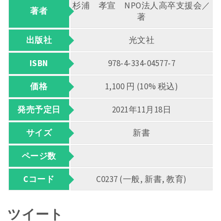
杉浦 孝宣 NPO法人高卒支援会／
著者
著
出版社
光文社
ISBN
978-4-334-04577-7
価格
1,100 円 (10% 税込)
発売予定日
2021年11月18日
サイズ
新書
ページ数
Cコード
C0237 (一般, 新書, 教育)
ツイート