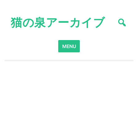
Skip
to
猫の泉アーカイブ
content
Search
MENU
for: