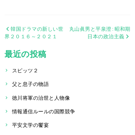
韓国ドラマの新しい世
丸山眞男と平泉澄 : 昭和期
投
界２０１６～２０２１
日本の政治主義
稿
最近の投稿
ナ
ビ
スピッツ２
ゲ
父と息子の物語
ー
徳川将軍の治世と人物像
シ
情報通信ルールの国際競争
ョ
平安文学の饗宴
ン