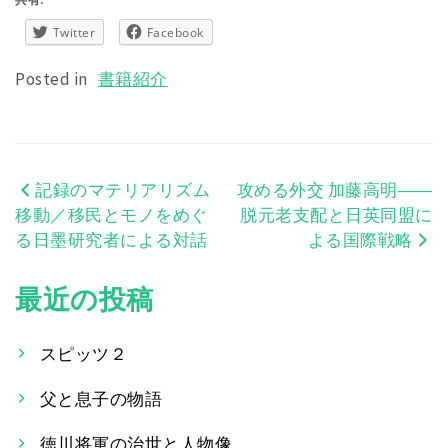
Twitter
Facebook
Posted in
書籍紹介
記録のマテリアリズム
攻める外交 加藤高明――
投
移動／移民とモノをめぐ
脱元老支配と日英同盟に
稿
る日墨研究者による対話
よる国際戦略
ナ
最近の投稿
ビ
ゲ
スピッツ２
ー
父と息子の物語
シ
徳川将軍の治世と人物像