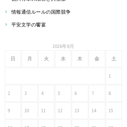
ョ
情報通信ルールの国際競争
ン
平安文学の饗宴
2026年8月
日
月
火
水
木
金
土
1
2
3
4
5
6
7
8
9
10
11
12
13
14
15