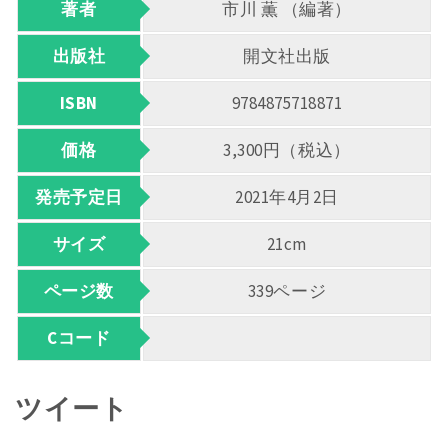
著者
市川 薫 （編著）
出版社
開文社出版
ISBN
9784875718871
価格
3,300円（税込）
発売予定日
2021年4月2日
サイズ
21cm
ページ数
339ページ
Cコード
ツイート