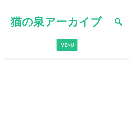
Skip
to
猫の泉アーカイブ
content
Search
MENU
for: