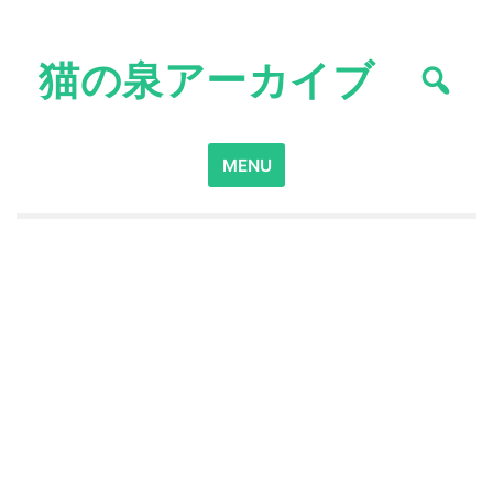
Skip
to
猫の泉アーカイブ
content
Search
MENU
for: