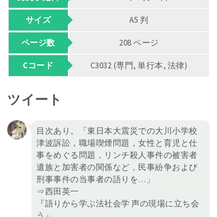
サイズ
A5 判
ページ数
208 ページ
Cコード
C3032 (専門, 単行本, 法律)
ツイート
目次あり。「東日本大震災での大川小学校
津波訴訟，職場喫煙問題，女性と育児と仕
事をめぐる問題，リンチ殺人事件の被害者
遺族と加害者の関係など，民事紛争および
刑事事件の当事者の語りを…」
⇒西田英一
『語りから学ぶ法社会学 声の現場に立ち会
う』