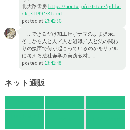
北大路書房
https://
honto.jp/netstore/pd-bo
ok_31199738.html
…
posted at
23:41:36
「…できるだけ加工せずナマのまま提示。
そこから人と人／人と組織／人と法の関わ
りの接面で何が起こっているのかをリアル
に考える法社会学の実践教材。」
posted at
23:41:48
ネット通販
アマゾン
楽天ブックス
オムニ７
Yahoo!ショッピ
honto
ヨドバシ.com
ング