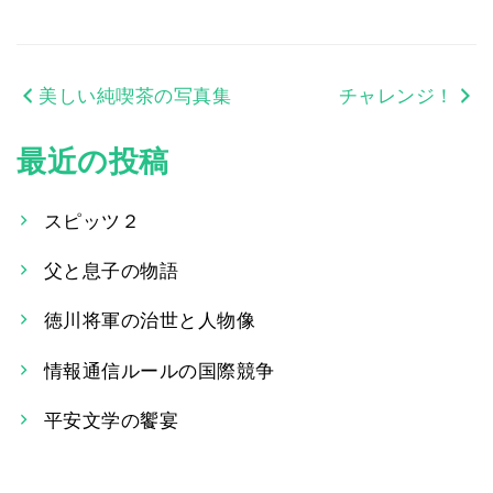
美しい純喫茶の写真集
チャレンジ！
投
稿
最近の投稿
ナ
スピッツ２
ビ
父と息子の物語
ゲ
ー
徳川将軍の治世と人物像
シ
情報通信ルールの国際競争
ョ
平安文学の饗宴
ン