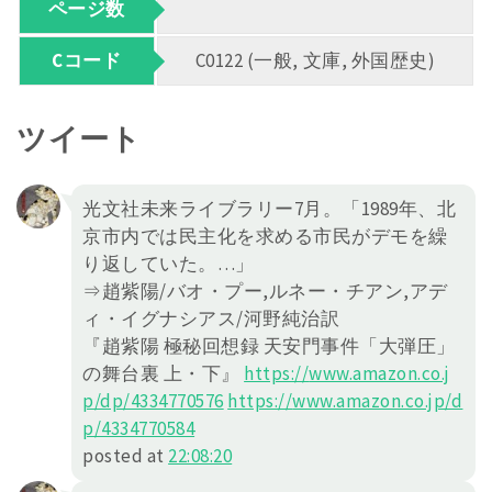
ページ数
Cコード
C0122 (一般, 文庫, 外国歴史)
ツイート
光文社未来ライブラリー7月。「1989年、北
京市内では民主化を求める市民がデモを繰
り返していた。…」
⇒趙紫陽/バオ・プー,ルネー・チアン,アデ
ィ・イグナシアス/河野純治訳
『趙紫陽 極秘回想録 天安門事件「大弾圧」
の舞台裏 上・下』
https://
www.amazon.co.j
p/dp/4334770576
https://
www.amazon.co.jp/d
p/4334770584
posted at
22:08:20