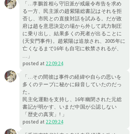
「…李鵬首相ら守旧派が戒厳令布告を求め
る一方、民主派の趙紫陽総書記はそれを拒
否し、市民との直接対話を試みる。だが政
府は趙を意思決定の場から外して武力制圧
に乗り出し、結果多くの死者が出ることに
(天安門事件)。趙紫陽は追放され、2005年に
亡くなるまで16年も自宅に軟禁されるが、
…」
posted at
22:09:24
「…その間彼は事件の経緯や自らの思いを
多くのテープに秘かに録音していたのだっ
た。
民主化運動を支持し、16年幽閉された元総
書記が明かす、いまだ中国が公認しない
「歴史の真実」! 」
posted at
22:09:24