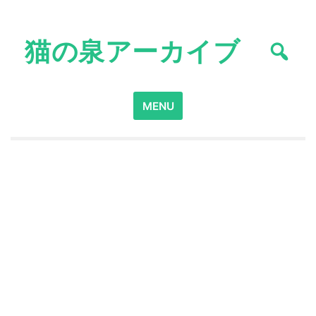
Skip
to
猫の泉アーカイブ
content
Search
MENU
for: