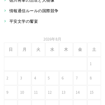
徳川将軍の治世と人物像
ョ
情報通信ルールの国際競争
ン
平安文学の饗宴
2026年8月
日
月
火
水
木
金
土
1
2
3
4
5
6
7
8
9
10
11
12
13
14
15