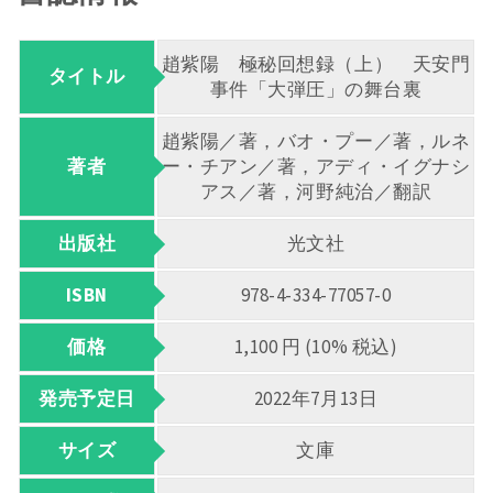
趙紫陽 極秘回想録（上） 天安門
タイトル
事件「大弾圧」の舞台裏
趙紫陽／著，バオ・プー／著，ルネ
著者
ー・チアン／著，アディ・イグナシ
アス／著，河野純治／翻訳
出版社
光文社
ISBN
978-4-334-77057-0
価格
1,100 円 (10% 税込)
発売予定日
2022年7月13日
サイズ
文庫