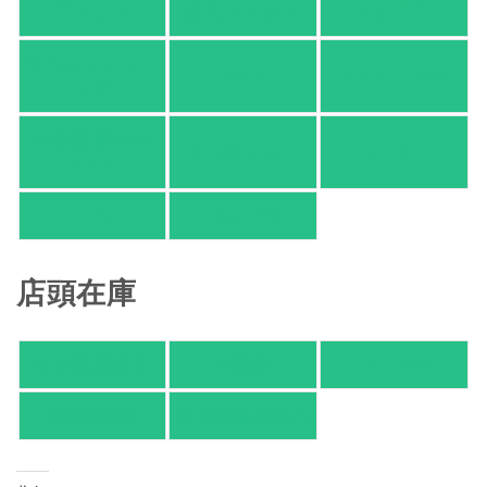
アマゾン
楽天ブックス
オムニ７
Yahoo!ショッピ
honto
ヨドバシ.com
ング
紀伊國屋 Web
HonyaClub.com
e-hon
Store
HMV
TSUTAYA
店頭在庫
紀伊國屋書店
有隣堂
TSUTAYA
旭屋倶楽部
東京都書店案内