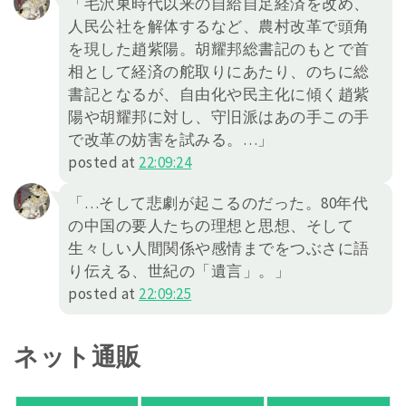
「毛沢東時代以来の自給自足経済を改め、
人民公社を解体するなど、農村改革で頭角
を現した趙紫陽。胡耀邦総書記のもとで首
相として経済の舵取りにあたり、のちに総
書記となるが、自由化や民主化に傾く趙紫
陽や胡耀邦に対し、守旧派はあの手この手
で改革の妨害を試みる。…」
posted at
22:09:24
「…そして悲劇が起こるのだった。80年代
の中国の要人たちの理想と思想、そして
生々しい人間関係や感情までをつぶさに語
り伝える、世紀の「遺言」。」
posted at
22:09:25
ネット通販