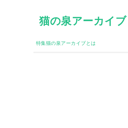
Skip
to
猫の泉アーカイブ
content
特集
猫の泉アーカイブとは