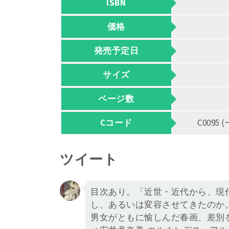
ISBN
価格
発売予定日
サイズ
ページ数
Cコード
C009
ツイート
目次あり。「近世・近代から、現
し、あるいは変容させてきたのか
男女がともに愉しんだ春画、差別