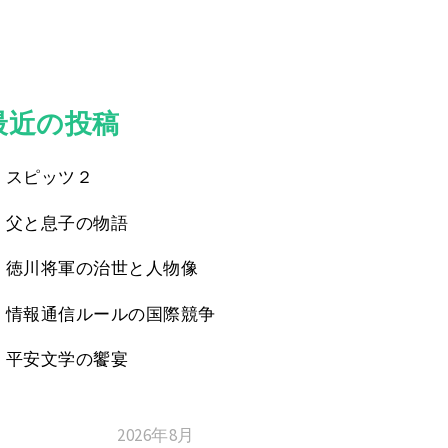
最近の投稿
スピッツ２
父と息子の物語
徳川将軍の治世と人物像
情報通信ルールの国際競争
平安文学の饗宴
2026年8月