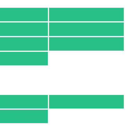
天ブックス
オムニ７
honto
ヨドバシ.com
nyaClub.com
e-hon
TSUTAYA
有隣堂
TSUTAYA
京都書店案内