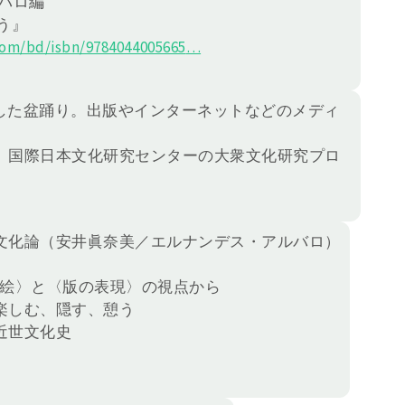
バロ編
う』
om/bd/isbn/978404
4005665
…
した盆踊り。出版やインターネットなどのメディ
。
、国際日本文化研究センターの大衆文化研究プロ
文化論（安井眞奈美／エルナンデス・アルバロ）
の絵〉と〈版の表現〉の視点から
楽しむ、隠す、憩う
近世文化史