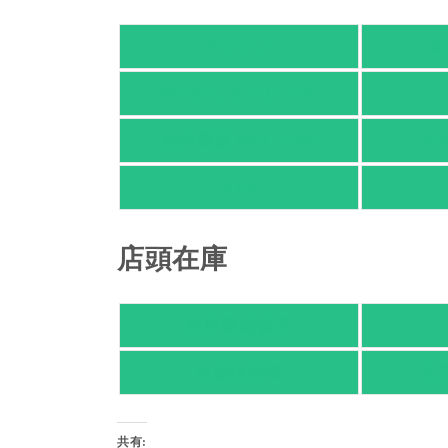
アマゾン
楽
Yahoo!ショッピング
紀伊國屋 Web Store
Ho
HMV
店頭在庫
紀伊國屋書店
旭屋倶楽部
東
共有: