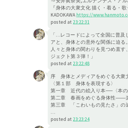
⇒安井眞奈美,エルナンデス・アル
『身体の大衆文化 描く・着る・歌
KADOKAWA
https://
www.hanmoto.c
posted at
23:22:31
「…レコードによって全国に普及
アと、身体との意外な関係に迫る
人々と身体の関わりを見つめ直す
ジェクト第３弾！」
posted at
23:22:48
序 身体とメディアをめぐる大衆
〈第１部 身体を表現する〉
第一章 近代の絵入り本──〈本
第二章 春画をめぐる身体性――
第三章 「こわいもの見たさ」の
…
posted at
23:23:24