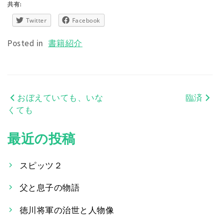
共有:
Twitter
Facebook
Posted in
書籍紹介
おぼえていても、いな
臨済
投
くても
稿
最近の投稿
ナ
ビ
スピッツ２
ゲ
父と息子の物語
ー
徳川将軍の治世と人物像
シ