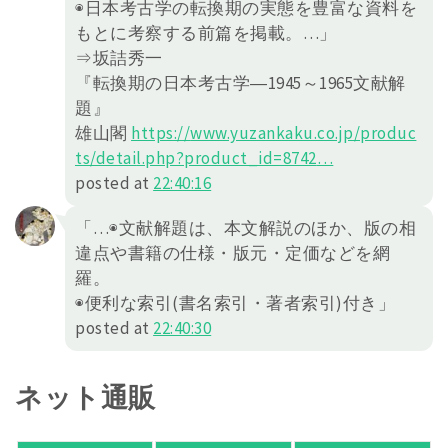
◉日本考古学の転換期の実態を豊富な資料を
もとに考察する前篇を掲載。…」
⇒坂詰秀一
『転換期の日本考古学―1945～1965文献解
題』
雄山閣
https://
www.yuzankaku.co.jp/produc
ts/detai
l.php?product_id=8742
…
posted at
22:40:16
「…◉文献解題は、本文解説のほか、版の相
違点や書籍の仕様・版元・定価などを網
羅。
◉便利な索引(書名索引・著者索引)付き」
posted at
22:40:30
ネット通販