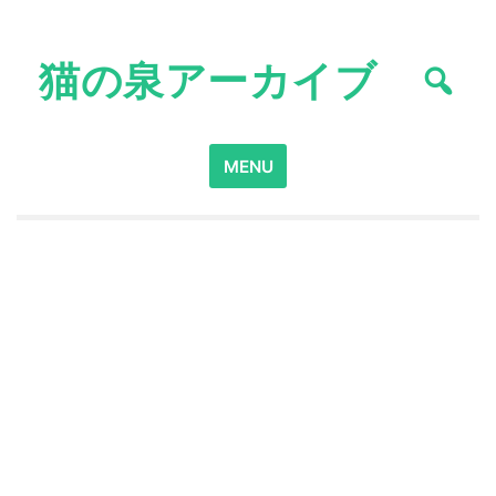
Skip
to
猫の泉アーカイブ
content
Search
MENU
for: