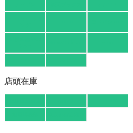
アマゾン
楽天ブックス
オムニ７
Yahoo!ショッピ
honto
ヨドバシ.com
ング
紀伊國屋 Web
HonyaClub.com
e-hon
Store
HMV
TSUTAYA
店頭在庫
紀伊國屋書店
有隣堂
TSUTAYA
旭屋倶楽部
東京都書店案内