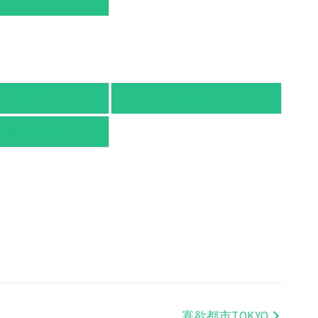
TSUTAYA
有隣堂
TSUTAYA
京都書店案内
寡欲都市TOKYO