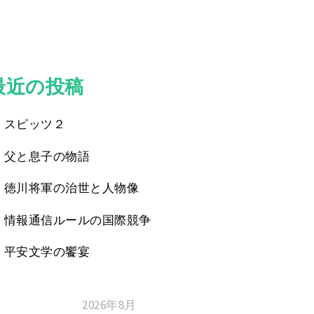
最近の投稿
スピッツ２
父と息子の物語
徳川将軍の治世と人物像
情報通信ルールの国際競争
平安文学の饗宴
2026年8月