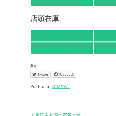
HMV
店頭在庫
紀伊國屋書店
旭屋倶楽部
東
共有:
Twitter
Facebook
Posted in
書籍紹介
帝国主義国の軍隊と性