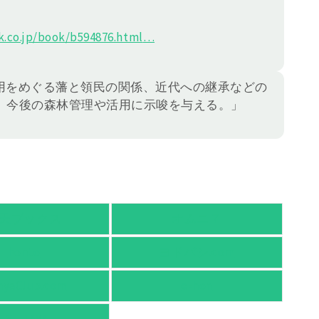
.co.jp/book/b594876.h
tml
…
用をめぐる藩と領民の関係、近代への継承などの
、今後の森林管理や活用に示唆を与える。」
天ブックス
オムニ７
honto
ヨドバシ.com
nyaClub.com
e-hon