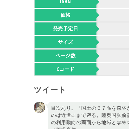
ISBN
価格
発売予定日
サイズ
ページ数
Cコード
ツイート
目次あり。「国土の６７％を森林
のは近世にまで遡る。陸奥国弘前
の利用動向の両面から地域と森林