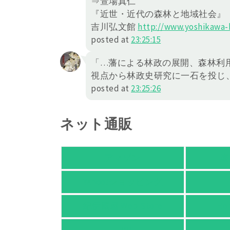
⇒萱場真仁
『近世・近代の森林と地域社会』
吉川弘文館
http://
www.yoshikawa-k
posted at
23:25:15
「…藩による林政の展開、森林利
視点から林政史研究に一石を投じ
posted at
23:25:26
ネット通販
アマゾン
楽
Yahoo!ショッピング
紀伊國屋 Web Store
Ho