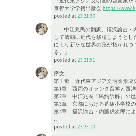
『近代東アジア文明圏の啓蒙家た
京都大学学術出版会
https://
www.ky
posted at
23:21:30
「…中江兆民の翻訳、福沢諭吉・
して清朝に近代を移植しようとし
により新たな世界の形が拓かれつ
る。」
posted at
23:21:51
序文
第Ⅰ部 近代東アジア文明圏形成
第1章 西周のオランダ留学と西
第2章 中江兆民『民約訳解』の
第3章 京都における番組小学校
第4章 福沢諭吉・内藤虎次郎に
…
posted at
23:23:10