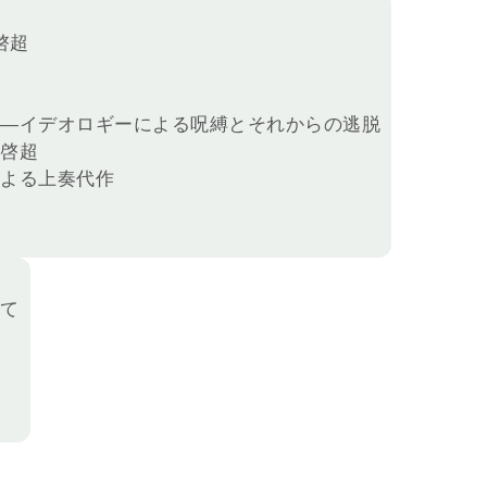
啓超
究
――イデオロギーによる呪縛とそれからの逃脱
梁啓超
による上奏代作
いて