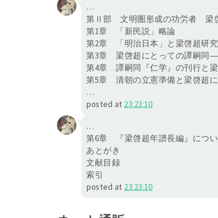
…
第Ⅱ部 文明圏形成の功労者 梁
第1章 「新民説」略論
第2章 「明治日本」と梁啓超研
第3章 梁啓超にとっての譚嗣同
第4章 譚嗣同『仁学』の刊行と
第5章 清朝の立憲準備と梁啓超
…
posted at
23:23:10
…
第6章 『梁啓超年譜長編』につ
あとがき
文献目録
索引
posted at
23:23:10