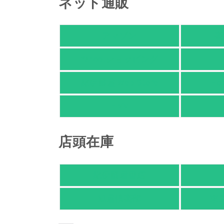
ネット通販
アマゾン
楽
Yahoo!ショッピング
紀伊國屋 Web Store
Ho
HMV
店頭在庫
紀伊國屋書店
旭屋倶楽部
東