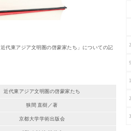
／著 「近代東アジア文明圏の啓蒙家たち」についての記
近代東アジア文明圏の啓蒙家たち
狭間 直樹／著
京都大学学術出版会