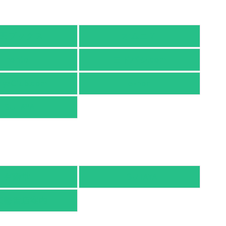
天ブックス
オムニ７
honto
ヨドバシ.com
nyaClub.com
e-hon
TSUTAYA
有隣堂
TSUTAYA
京都書店案内