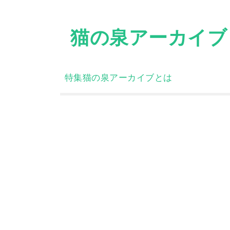
Skip
to
猫の泉アーカイブ
content
特集
猫の泉アーカイブとは