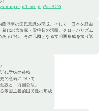
ち』
oto-up.or.jp/book.php?id=5200
内藤湖南の国民意識の形成、そして、日本を経由
た希代の言論家・梁啓超の活躍。グローバリズム
つある現代、その元図となる文明圏形成を振り返
史
洋近代学術の移植
歴史的意義について
の創設と「万国公法」
よる帝国主義的国民性の形成