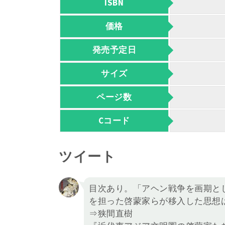
ISBN
価格
発売予定日
サイズ
ページ数
Cコード
ツイート
目次あり。「アヘン戦争を画期と
を担った啓蒙家らが移入した思想
⇒狭間直樹