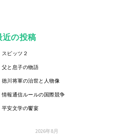
最近の投稿
スピッツ２
父と息子の物語
徳川将軍の治世と人物像
情報通信ルールの国際競争
平安文学の饗宴
2026年8月