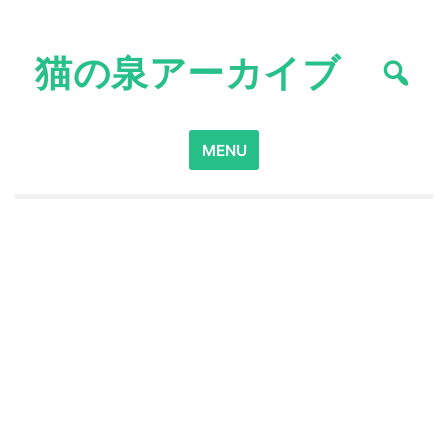
Skip
to
猫の泉アーカイブ
content
Search
MENU
for: