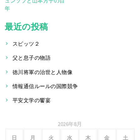
ュンソプと山本方子の百
稿
年
ナ
最近の投稿
ビ
ゲ
スピッツ２
ー
父と息子の物語
シ
徳川将軍の治世と人物像
ョ
情報通信ルールの国際競争
ン
平安文学の饗宴
2026年8月
日
月
火
水
木
金
土