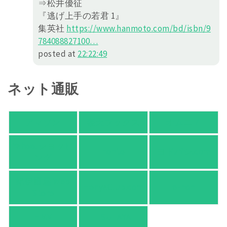
⇒松井優征
『逃げ上手の若君 1』
集英社
https://
www.hanmoto.com/bd/isbn/9
78408
8827100
…
posted at
22:22:49
ネット通販
アマゾン
楽天ブックス
オムニ７
Yahoo!ショッピ
honto
ヨドバシ.com
ング
紀伊國屋 Web
HonyaClub.com
e-hon
Store
HMV
TSUTAYA