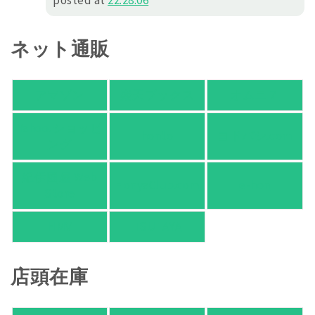
posted at
22:28:06
ネット通販
アマゾン
楽天ブックス
オムニ７
Yahoo!ショッピ
honto
ヨドバシ.com
ング
紀伊國屋 Web
HonyaClub.com
e-hon
Store
HMV
TSUTAYA
店頭在庫