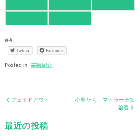
紀伊國屋書店
有隣堂
TSUTAYA
旭屋倶楽部
東京都書店案内
共有:
Twitter
Facebook
Posted in
書籍紹介
フェイドアウト
小鳥たち マトゥーテ短
投
篇選
稿
最近の投稿
ナ
ビ