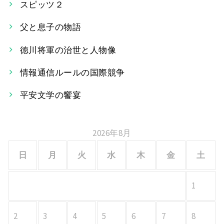
スピッツ２
ゲ
父と息子の物語
ー
徳川将軍の治世と人物像
シ
情報通信ルールの国際競争
ョ
平安文学の饗宴
ン
2026年8月
日
月
火
水
木
金
土
1
2
3
4
5
6
7
8