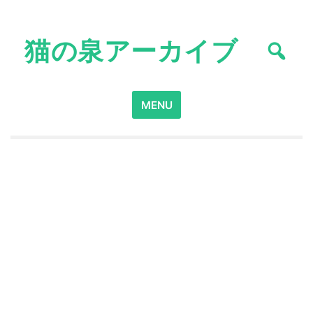
Skip
to
猫の泉アーカイブ
content
Search
MENU
for: