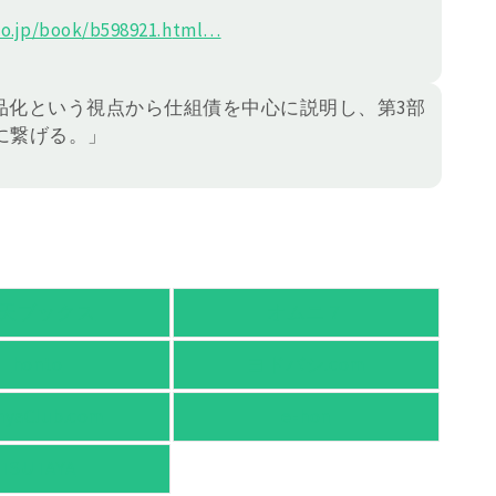
o.jp/book/b598921.h
tml
…
品化という視点から仕組債を中心に説明し、第3部
に繋げる。」
天ブックス
オムニ７
honto
ヨドバシ.com
nyaClub.com
e-hon
TSUTAYA