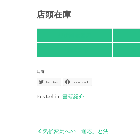
店頭在庫
紀伊國屋書店
旭屋倶楽部
東
共有:
Twitter
Facebook
Posted in
書籍紹介
気候変動への「適応」と法
投