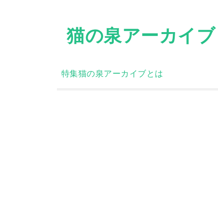
Skip
to
猫の泉アーカイブ
content
特集
猫の泉アーカイブとは