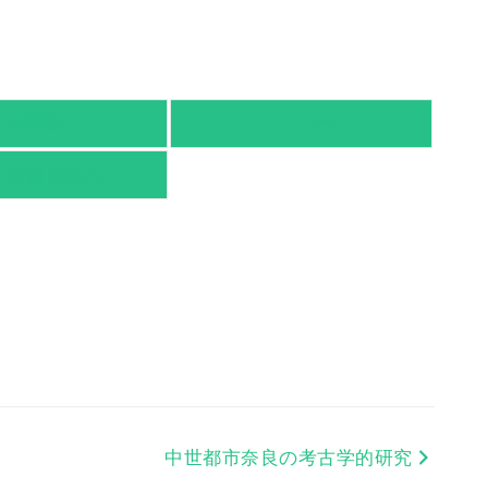
有隣堂
TSUTAYA
京都書店案内
中世都市奈良の考古学的研究