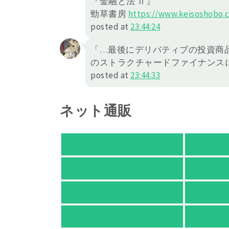
『金融と法 Ⅱ』
勁草書房
https://
www.keisoshobo.c
posted at
23:44:24
「…最後にデリバティブの投資商
のストラクチャードファイナンス
posted at
23:44:33
ネット通販
アマゾン
楽
Yahoo!ショッピング
紀伊國屋 Web Store
Ho
HMV