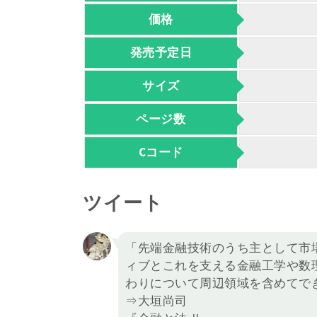
価格
発売予定日
サイズ
ページ数
Cコード
ツイート
「先端金融技術のうち主として市
ィブとこれを支える金融工学や数
わりについて周辺領域を含めてで
⇒大垣尚司