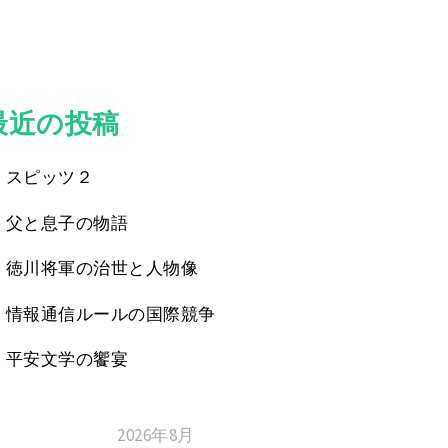
最近の投稿
スピッツ２
父と息子の物語
徳川将軍の治世と人物像
情報通信ルールの国際競争
平安文学の饗宴
2026年8月