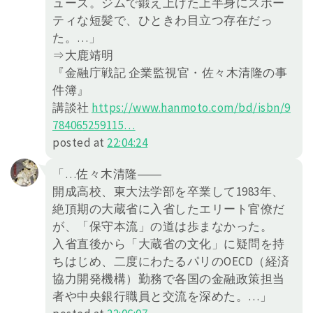
ューズ。ジムで鍛え上げた上半身にスポー
ティな短髪で、ひときわ目立つ存在だっ
た。…」
⇒大鹿靖明
『金融庁戦記 企業監視官・佐々木清隆の事
件簿』
講談社
https://
www.hanmoto.com/bd/isbn/9
78406
5259115
…
posted at
22:04:24
「…佐々木清隆――
開成高校、東大法学部を卒業して1983年、
絶頂期の大蔵省に入省したエリート官僚だ
が、「保守本流」の道は歩まなかった。
入省直後から「大蔵省の文化」に疑問を持
ちはじめ、二度にわたるパリのOECD（経済
協力開発機構）勤務で各国の金融政策担当
者や中央銀行職員と交流を深めた。…」