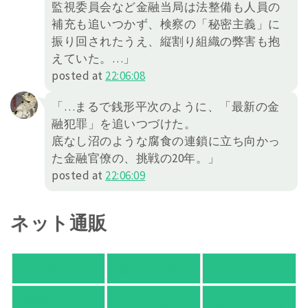
監視委員会など金融当局は法整備も人員の
補充も追いつかず、検察の「秘密主義」に
振り回されたうえ、縦割り組織の弊害も抱
えていた。…」
posted at
22:06:08
「…まるで銭形平次のように、「最新の金
融犯罪」を追いつづけた。
底なし沼のような腐食の連鎖に立ち向かっ
た金融官僚の、挑戦の20年。」
posted at
22:06:09
ネット通販
アマゾン
楽天ブックス
オムニ７
Yahoo!ショッピ