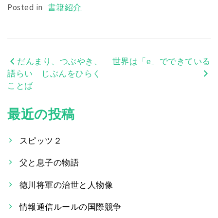
Posted in
書籍紹介
だんまり、つぶやき、
世界は「e」でできている
投
語らい じぶんをひらく
稿
ことば
ナ
最近の投稿
ビ
ゲ
スピッツ２
ー
父と息子の物語
シ
徳川将軍の治世と人物像
ョ
情報通信ルールの国際競争