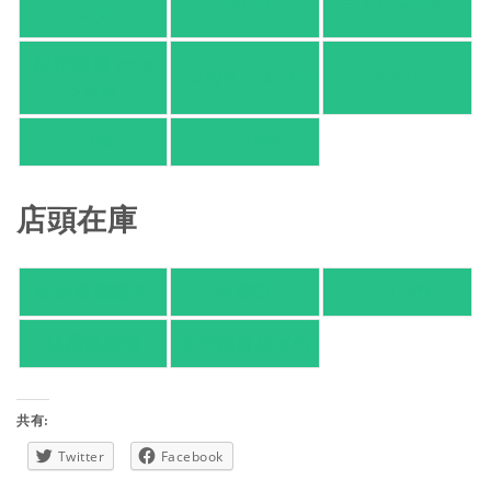
honto
ヨドバシ.com
ング
紀伊國屋 Web
HonyaClub.com
e-hon
Store
HMV
TSUTAYA
店頭在庫
紀伊國屋書店
有隣堂
TSUTAYA
旭屋倶楽部
東京都書店案内
共有:
Twitter
Facebook