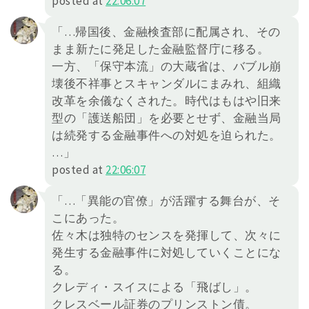
posted at
22:06:07
「…帰国後、金融検査部に配属され、その
まま新たに発足した金融監督庁に移る。
一方、「保守本流」の大蔵省は、バブル崩
壊後不祥事とスキャンダルにまみれ、組織
改革を余儀なくされた。時代はもはや旧来
型の「護送船団」を必要とせず、金融当局
は続発する金融事件への対処を迫られた。
…」
posted at
22:06:07
「…「異能の官僚」が活躍する舞台が、そ
こにあった。
佐々木は独特のセンスを発揮して、次々に
発生する金融事件に対処していくことにな
る。
クレディ・スイスによる「飛ばし」。
クレスベール証券のプリンストン債。