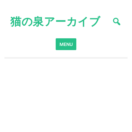
Skip
to
猫の泉アーカイブ
content
Search
MENU
for: