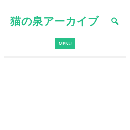
Skip
to
猫の泉アーカイブ
content
Search
MENU
for: