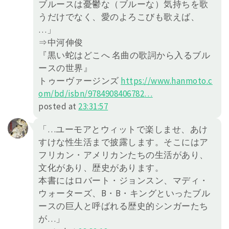
ブルースは憂鬱な（ブルーな）気持ちを歌
うだけでなく、愛のよろこびも歌えば、
…」
⇒中河伸俊
『黒い蛇はどこへ 名曲の歌詞から入るブル
ースの世界』
トゥーヴァージンズ
https://
www.hanmoto.c
om/bd/isbn/978490
8406782
…
posted at
23:31:57
「…ユーモアとウィットで楽しませ、あけ
すけな性生活まで披露します。そこにはア
フリカン・アメリカンたちの生活があり、
文化があり、歴史があります。
本書にはロバート・ジョンスン、マディ・
ウォーターズ、B・B・キングといったブル
ースの巨人と呼ばれる歴史的シンガーたち
が…」