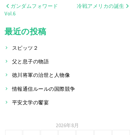
ガンダムフォワード
冷戦アメリカの誕生
投
Vol.6
稿
最近の投稿
ナ
ビ
スピッツ２
ゲ
父と息子の物語
ー
徳川将軍の治世と人物像
シ
情報通信ルールの国際競争
ョ
平安文学の饗宴
ン
2026年8月