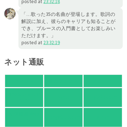
posted at
23:32:18
「…歌った35の名曲が登場します。歌詞の
解説に加え、彼らのキャリアも知ることが
でき、ブルースの入門書としてお楽しみい
ただけます。」
posted at
23:32:19
ネット通販
アマゾン
楽天ブックス
オムニ７
Yahoo!ショッピ
honto
ヨドバシ.com
ング
紀伊國屋 Web
HonyaClub.com
e-hon
Store