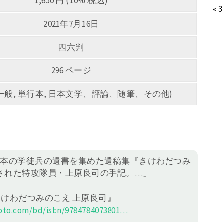
1,650 円 (10% 税込)
« 
2021年7月16日
四六判
296 ページ
5 (一般, 単行本, 日本文学、評論、随筆、その他)
日本の学徒兵の遺書を集めた遺稿集『きけわだつみ
された特攻隊員・上原良司の手記。…」
きけわだつみのこえ 上原良司』
to.com/bd/isbn/978478
4073801
…