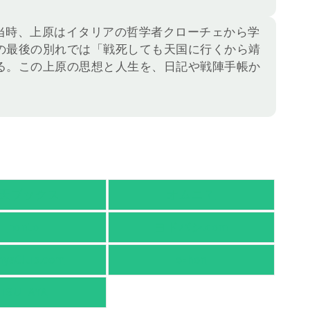
当時、上原はイタリアの哲学者クローチェから学
の最後の別れでは「戦死しても天国に行くから靖
る。この上原の思想と人生を、日記や戦陣手帳か
天ブックス
オムニ７
honto
ヨドバシ.com
nyaClub.com
e-hon
TSUTAYA