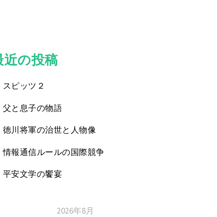
最近の投稿
スピッツ２
父と息子の物語
徳川将軍の治世と人物像
情報通信ルールの国際競争
平安文学の饗宴
2026年8月