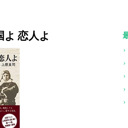
国よ 恋人よ