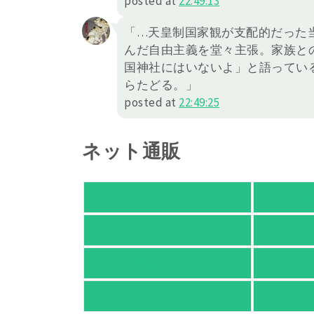
posted at
22:49:13
「…天皇制国家観が支配的だった
んだ自由主義を堂々主張。家族と
国神社にはいないよ」と語ってい
らたどる。」
posted at
22:49:25
ネット通販
アマゾン
楽
Yahoo!ショッピング
紀伊國屋 Web Store
Ho
HMV