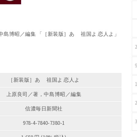
，中島博昭／編集 「［新装版］あゝ 祖国よ 恋人よ」
［新装版］あゝ 祖国よ 恋人よ
上原良司／著，中島博昭／編集
信濃毎日新聞社
978-4-7840-7380-1