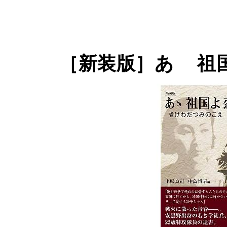
［新装版］あゝ 祖