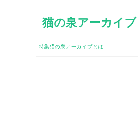
Skip
to
猫の泉アーカイブ
content
特集
猫の泉アーカイブとは