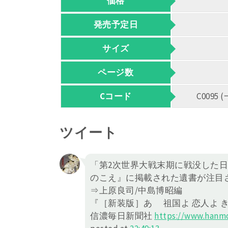
価格
発売予定日
サイズ
ページ数
Cコード
C009
ツイート
「第2次世界大戦末期に戦没した
のこえ』に掲載された遺書が注目
⇒上原良司/中島博昭編
『［新装版］あゝ 祖国よ 恋人よ 
信濃毎日新聞社
https://
www.hanmo