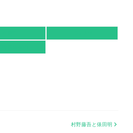
有隣堂
TSUTAYA
京都書店案内
村野藤吾と俵田明