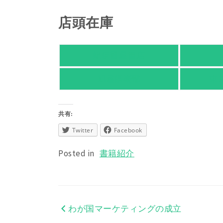
店頭在庫
紀伊國屋書店
旭屋倶楽部
東
共有:
Twitter
Facebook
Posted in
書籍紹介
わが国マーケティングの成立
投