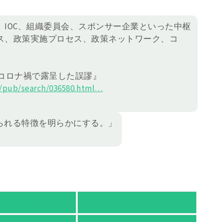
IOC、組織委員会、スポンサー企業といった中枢
ス、政策実施プロセス、政策ネットワーク、コ
 コロナ禍で露呈した誤謬』
/pub/search/036
580.html
…
られる特徴を明らかにする。」
天ブックス
オムニ７