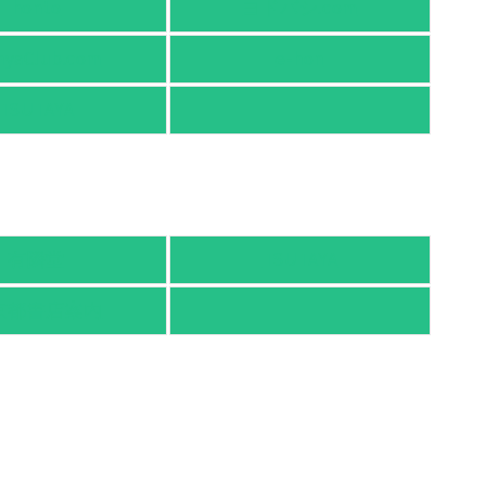
honto
ヨドバシ.com
nyaClub.com
e-hon
TSUTAYA
有隣堂
TSUTAYA
京都書店案内