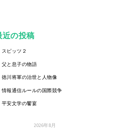
最近の投稿
スピッツ２
父と息子の物語
徳川将軍の治世と人物像
情報通信ルールの国際競争
平安文学の饗宴
2026年8月