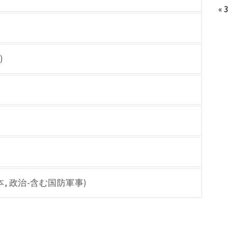
« 
)
単行本, 政治-含む国防軍事)