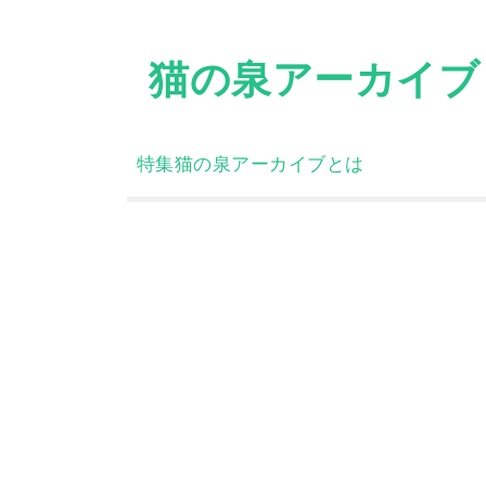
Skip
to
猫の泉アーカイブ
content
特集
猫の泉アーカイブとは