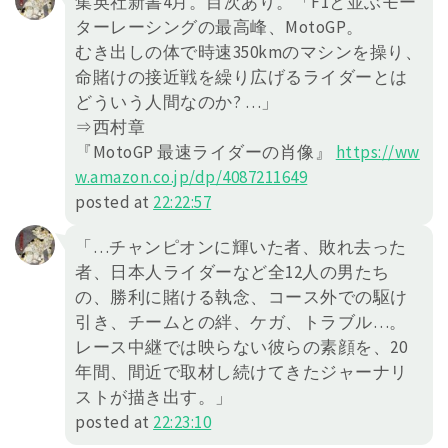
集英社新書4月。目次あり。「F1と並ぶモー
ターレーシングの最高峰、MotoGP。
むき出しの体で時速350kmのマシンを操り、
命賭けの接近戦を繰り広げるライダーとは
どういう人間なのか? …」
⇒西村章
『MotoGP 最速ライダーの肖像』
https://
ww
w.amazon.co.jp/dp/4087211649
posted at
22:22:57
「…チャンピオンに輝いた者、敗れ去った
者、日本人ライダーなど全12人の男たち
の、勝利に賭ける執念、コース外での駆け
引き、チームとの絆、ケガ、トラブル…。
レース中継では映らない彼らの素顔を、20
年間、間近で取材し続けてきたジャーナリ
ストが描き出す。」
posted at
22:23:10