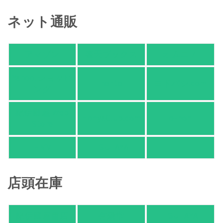
ネット通販
アマゾン
楽天ブックス
オムニ７
Yahoo!ショッピ
honto
ヨドバシ.com
ング
紀伊國屋 Web
HonyaClub.com
e-hon
Store
HMV
TSUTAYA
店頭在庫
紀伊國屋書店
有隣堂
TSUTAYA