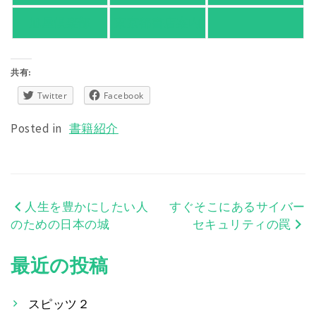
旭屋倶楽部
東京都書店案内
共有:
Twitter
Facebook
Posted in
書籍紹介
人生を豊かにしたい人
すぐそこにあるサイバー
投
のための日本の城
セキュリティの罠
稿
最近の投稿
ナ
ビ
スピッツ２