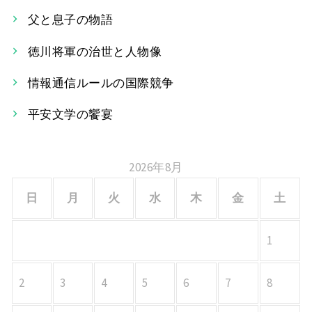
ゲ
父と息子の物語
ー
徳川将軍の治世と人物像
シ
情報通信ルールの国際競争
ョ
平安文学の饗宴
ン
2026年8月
日
月
火
水
木
金
土
1
2
3
4
5
6
7
8