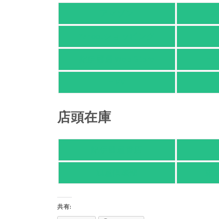
アマゾン
楽
Yahoo!ショッピング
紀伊國屋 Web Store
Ho
HMV
店頭在庫
紀伊國屋書店
旭屋倶楽部
東
共有: