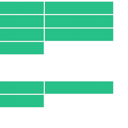
天ブックス
オムニ７
honto
ヨドバシ.com
nyaClub.com
e-hon
TSUTAYA
有隣堂
TSUTAYA
京都書店案内