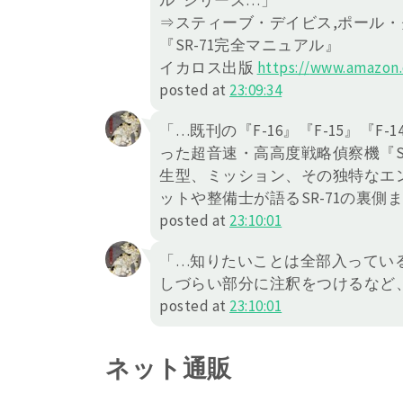
ル”シリーズ…」
⇒スティーブ・デイビス,ポール・
『SR-71完全マニュアル』
イカロス出版
https://
www.amazon.c
posted at
23:09:34
「…既刊の『F-16』『F-15』『F
った超音速・高高度戦略偵察機『SR
生型、ミッション、その独特なエ
ットや整備士が語るSR-71の裏側
posted at
23:10:01
「…知りたいことは全部入ってい
しづらい部分に注釈をつけるなど
posted at
23:10:01
ネット通販