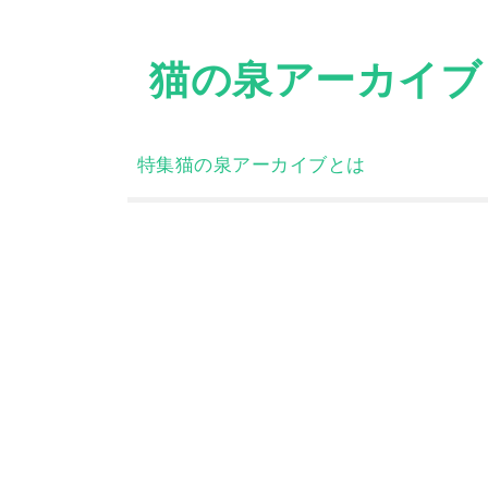
Skip
to
猫の泉アーカイブ
content
特集
猫の泉アーカイブとは