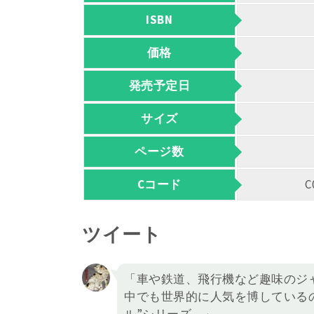
ISBN
価格
発売予定日
サイズ
ページ数
Cコード
C
ツイート
「車や鉄道、飛行機など趣味のジ
中でも世界的に人気を博している