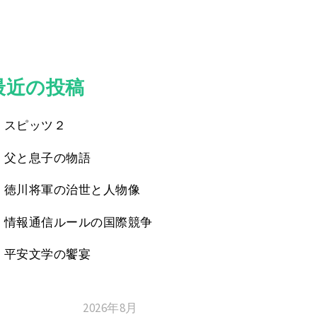
最近の投稿
スピッツ２
父と息子の物語
徳川将軍の治世と人物像
情報通信ルールの国際競争
平安文学の饗宴
2026年8月