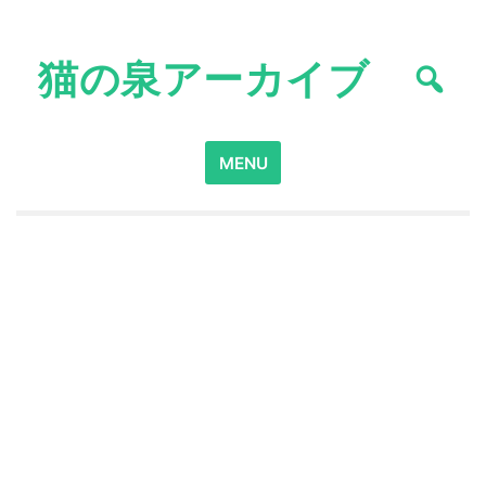
Skip
to
猫の泉アーカイブ
content
Search
MENU
for: