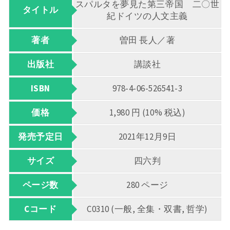
スパルタを夢見た第三帝国 二〇世
タイトル
紀ドイツの人文主義
著者
曽田 長人／著
出版社
講談社
ISBN
978-4-06-526541-3
価格
1,980 円 (10% 税込)
発売予定日
2021年12月9日
サイズ
四六判
ページ数
280 ページ
Cコード
C0310 (一般, 全集・双書, 哲学)