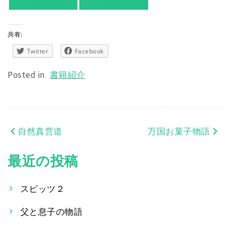
共有:
Twitter
Facebook
Posted in
書籍紹介
自然真営道
万国お菓子物語
投
稿
最近の投稿
ナ
スピッツ２
ビ
父と息子の物語
ゲ