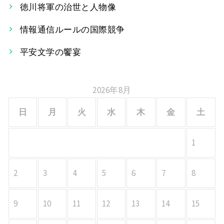
ー
徳川将軍の治世と人物像
シ
情報通信ルールの国際競争
ョ
平安文学の饗宴
ン
2026年8月
日
月
火
水
木
金
土
1
2
3
4
5
6
7
8
9
10
11
12
13
14
15