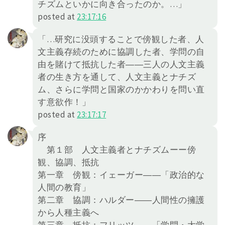
チズムといかに向き合ったのか。…」
posted at
23:17:16
「…研究に没頭することで傍観した者、人
文主義存続のために協調した者、学問の自
由を賭けて抵抗した者――三人の人文主義
者の生き方を通して、人文主義とナチズ
ム、さらに学問と国家のかかわりを問い直
す意欲作！」
posted at
23:17:17
序
第１部 人文主義者とナチズムーー傍
観、協調、抵抗
第一章 傍観：イェーガー――「政治的な
人間の教育」
第二章 協調：ハルダー――人間性の擁護
から人種主義へ