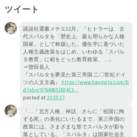
ツイート
講談社選書メチエ12月。「ヒトラーは、古
代スパルタを「歴史上、最も明らかな人種
国家」として称揚した。優生学に基づいた
人種主義政策をはじめ、いわゆる「スパル
タ教育」に範をとった教育政策、…」
⇒曽田長人
『スパルタを夢見た第三帝国 二〇世紀ドイ
ツの人文主義』
https://
www.hanmoto.com/b
d/isbn/978406
5265413
…
posted at
23:15:27
「…「北方人種」神話、さらに「祖国に殉
ずる死」の美化にいたるまで、第三帝国の
政策には、さまざまな形でスパルタが影を
落としている。「スパルタ」は国家社会主