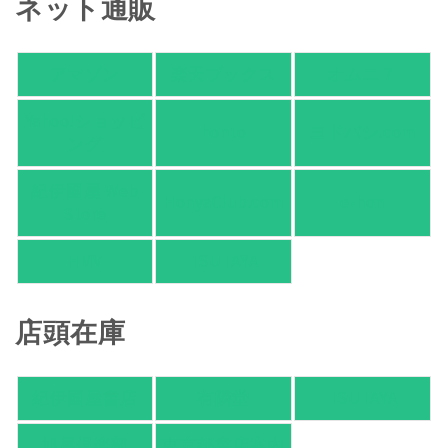
ネット通販
アマゾン
楽天ブックス
オムニ７
Yahoo!ショッピ
honto
ヨドバシ.com
ング
紀伊國屋 Web
HonyaClub.com
e-hon
Store
HMV
TSUTAYA
店頭在庫
紀伊國屋書店
有隣堂
TSUTAYA
旭屋倶楽部
東京都書店案内