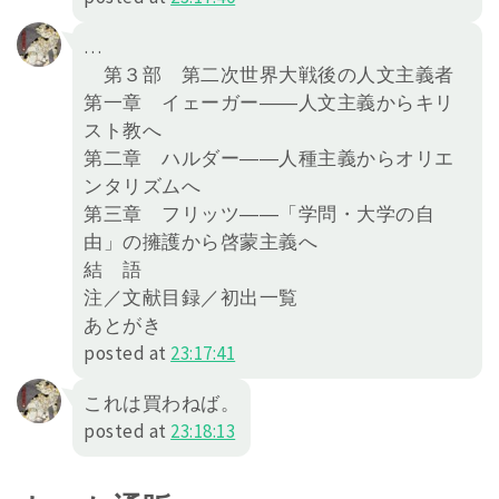
…
第３部 第二次世界大戦後の人文主義者
第一章 イェーガー――人文主義からキリ
スト教へ
第二章 ハルダー――人種主義からオリエ
ンタリズムへ
第三章 フリッツ――「学問・大学の自
由」の擁護から啓蒙主義へ
結 語
注／文献目録／初出一覧
あとがき
posted at
23:17:41
これは買わねば。
posted at
23:18:13