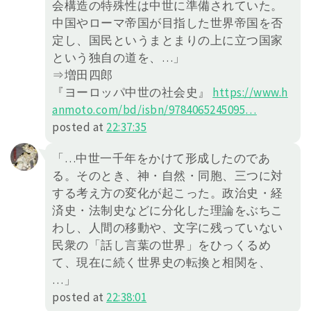
会構造の特殊性は中世に準備されていた。
中国やローマ帝国が目指した世界帝国を否
定し、国民というまとまりの上に立つ国家
という独自の道を、…」
⇒増田四郎
『ヨーロッパ中世の社会史』
https://
www.h
anmoto.com/bd/isbn/978406
5245095
…
posted at
22:37:35
「…中世一千年をかけて形成したのであ
る。そのとき、神・自然・同胞、三つに対
する考え方の変化が起こった。政治史・経
済史・法制史などに分化した理論をぶちこ
わし、人間の移動や、文字に残っていない
民衆の「話し言葉の世界」をひっくるめ
て、現在に続く世界史の転換と相関を、
…」
posted at
22:38:01