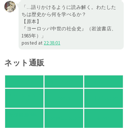
「…語りかけるように読み解く。わたした
ちは歴史から何を学べるか？
【原本】
『ヨーロッパ中世の社会史』（岩波書店、
1985年）」
posted at
22:38:01
ネット通販
アマゾン
楽天ブックス
オムニ７
Yahoo!ショッピ
honto
ヨドバシ.com
ング
紀伊國屋 Web
HonyaClub.com
e-hon
Store