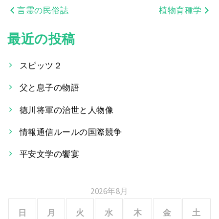
言霊の民俗誌
植物育種学
投
稿
最近の投稿
ナ
スピッツ２
ビ
父と息子の物語
ゲ
ー
徳川将軍の治世と人物像
シ
情報通信ルールの国際競争
ョ
平安文学の饗宴
ン
2026年8月
日
月
火
水
木
金
土