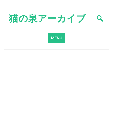
Skip
to
猫の泉アーカイブ
content
Search
MENU
for: