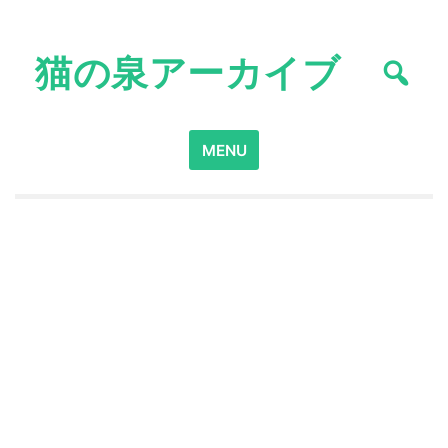
Skip
to
猫の泉アーカイブ
content
Search
MENU
for: