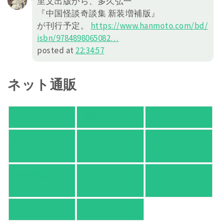
里文出版から、多久弘一
『中国怪談奇談集 新装増補版』
が刊行予定。
https://
www.hanmoto.com/bd/
isbn/978489
8065082
…
posted at
22:34:57
ネット通販
アマゾン
楽天ブックス
オムニ７
Yahoo!ショッピ
honto
ヨドバシ.com
ング
紀伊國屋 Web
HonyaClub.com
e-hon
Store
HMV
TSUTAYA