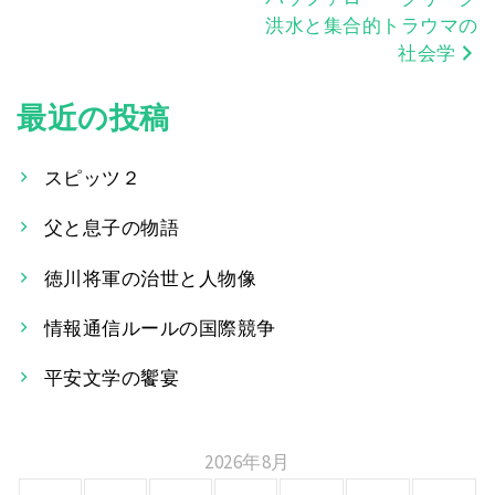
稿
洪水と集合的トラウマの
社会学
ナ
ビ
最近の投稿
ゲ
スピッツ２
ー
父と息子の物語
シ
徳川将軍の治世と人物像
ョ
ン
情報通信ルールの国際競争
平安文学の饗宴
2026年8月