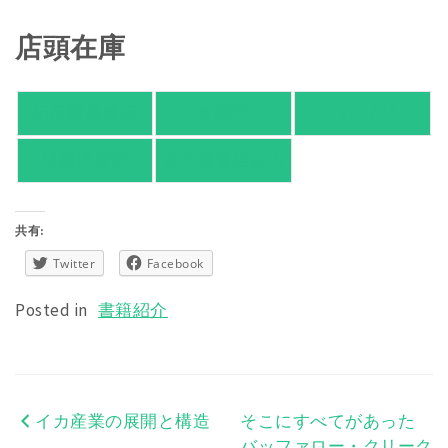
店頭在庫
紀伊國屋書店
有隣堂
TSUTAYA
旭屋倶楽部
東京都書店案内
共有:
Twitter
Facebook
Posted in
書籍紹介
イカ産業の展開と構造
そこにすべてがあった
投
バッファロー・クリーク