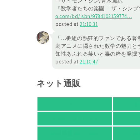
⇒サイモン・シン/青木薫訳
『数学者たちの楽園 「ザ・シン
o.com/bd/isbn/978410
2159774
…
posted at
21:10:31
「…番組の熱狂的ファンである著
刺アニメに隠された数学の魅力と
知性あふれる笑いと毒の粋を発掘
posted at
21:10:47
ネット通販
アマゾン
楽
Yahoo!ショッピング
紀伊國屋 Web Store
Ho