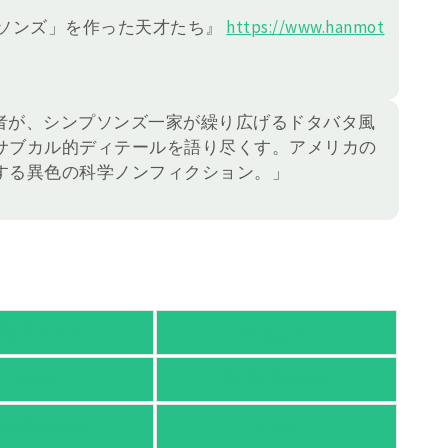
プソンズ」を作った天才たち』
https://
www.hanmot
者が、シンプソンズ一家が繰り広げるドタバタ風
サブカル的ディテールを語り尽くす。アメリカの
する異色の科学ノンフィクション。」
天ブックス
オムニ７
honto
ヨドバシ.com
nyaClub.com
e-hon