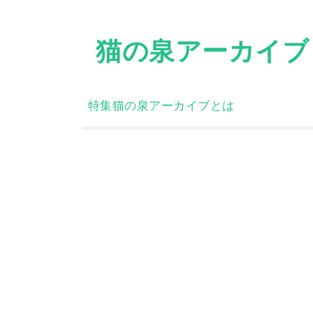
Skip
to
猫の泉アーカイブ
content
特集
猫の泉アーカイブとは