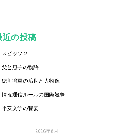
最近の投稿
スピッツ２
父と息子の物語
徳川将軍の治世と人物像
情報通信ルールの国際競争
平安文学の饗宴
2026年8月