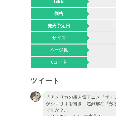
ISBN
価格
発売予定日
サイズ
ページ数
Cコード
ツイート
「アメリカの超人気アニメ『ザ・
がシナリオを書き、超難解な「数
ですか？…」