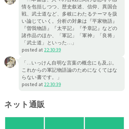
情を包括しつつ、歴史叙述、信仰、異国合
戦、武士道など、多岐にわたるテーマを扱
い論じていく。分析の対象は『平家物語』
『曽我物語』『太平記』『予章記』などの
諸作品のほか、「軍記」「軍神」「良将」
「武士道」といった…」
posted at
22:30:39
「…いっけん自明な言葉の概念にも及ぶ。
これからの軍記物語論のためになくてはな
らない書です。」
posted at
22:30:39
ネット通販
アマゾン
楽天ブックス
オムニ７