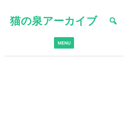
Skip
to
猫の泉アーカイブ
content
Search
MENU
for: