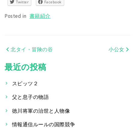
Twitter
Facebook
Posted in
書籍紹介
北タイ・冒険の谷
小公女
投
稿
最近の投稿
ナ
スピッツ２
ビ
父と息子の物語
ゲ
ー
徳川将軍の治世と人物像
シ
情報通信ルールの国際競争