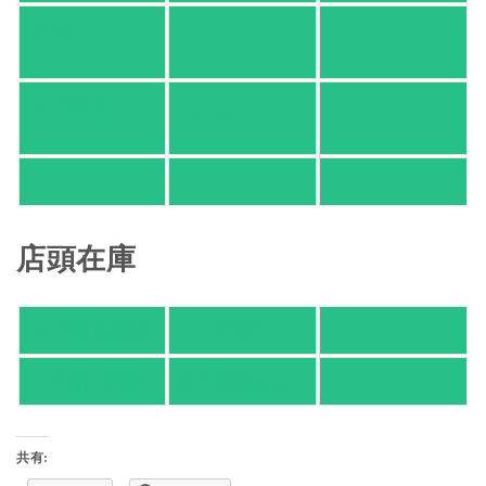
Yahoo!ショッピ
honto
ヨドバシ.com
ング
紀伊國屋 Web
HonyaClub.com
e-hon
Store
HMV
TSUTAYA
店頭在庫
紀伊國屋書店
有隣堂
TSUTAYA
旭屋倶楽部
東京都書店案内
共有: