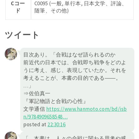
Cコー
C0095 (一般, 単行本, 日本文学、評論、
ド
随筆、その他)
ツイート
目次あり。「合戦はなぜ語られるのか
前近代の日本では、合戦即ち戦争をどのよ
うに考え、感じ、表現していたか。それを
考えることが、本書の目的である――。
…」
⇒佐伯真一
『軍記物語と合戦の心性』
文学通信
https://
www.hanmoto.com/bd/isb
n/978490
9658548
…
posted at
22:30:16
「…本書は、人々の合戦に関わる思考や感