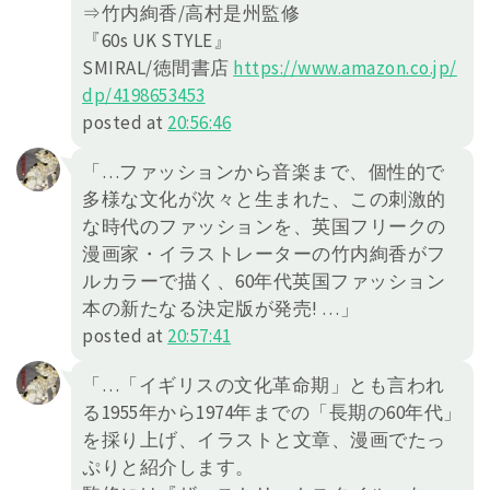
⇒竹内絢香/高村是州監修
『60s UK STYLE』
SMIRAL/徳間書店
https://
www.amazon.co.jp/
dp/4198653453
posted at
20:56:46
「…ファッションから音楽まで、個性的で
多様な文化が次々と生まれた、この刺激的
な時代のファッションを、英国フリークの
漫画家・イラストレーターの竹内絢香がフ
ルカラーで描く、60年代英国ファッション
本の新たなる決定版が発売! …」
posted at
20:57:41
「…「イギリスの文化革命期」とも言われ
る1955年から1974年までの「長期の60年代」
を採り上げ、イラストと文章、漫画でたっ
ぷりと紹介します。