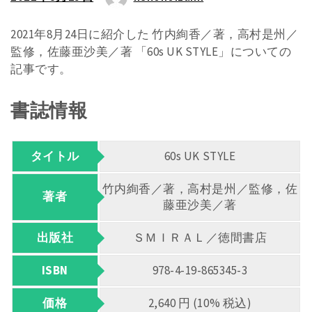
2021年8月24日に紹介した 竹内絢香／著，高村是州／
監修，佐藤亜沙美／著 「60s UK STYLE」についての
記事です。
書誌情報
タイトル
60s UK STYLE
竹内絢香／著，高村是州／監修，佐
著者
藤亜沙美／著
出版社
ＳＭＩＲＡＬ／徳間書店
ISBN
978-4-19-865345-3
価格
2,640 円 (10% 税込)