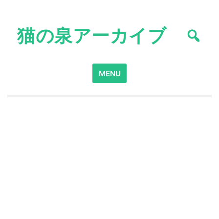
Skip
to
猫の泉アーカイブ
content
Search
MENU
for: