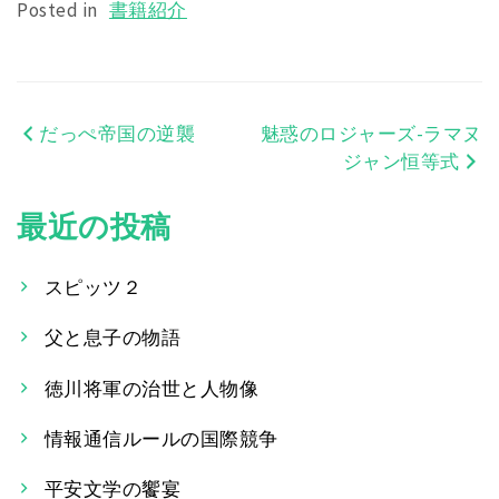
Posted in
書籍紹介
だっぺ帝国の逆襲
魅惑のロジャーズ-ラマヌ
投
ジャン恒等式
稿
最近の投稿
ナ
ビ
スピッツ２
ゲ
父と息子の物語
ー
徳川将軍の治世と人物像
シ
情報通信ルールの国際競争
ョ
平安文学の饗宴
ン