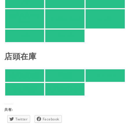
ング
紀伊國屋 Web
HonyaClub.com
e-hon
Store
HMV
TSUTAYA
店頭在庫
紀伊國屋書店
有隣堂
TSUTAYA
旭屋倶楽部
東京都書店案内
共有:
Twitter
Facebook