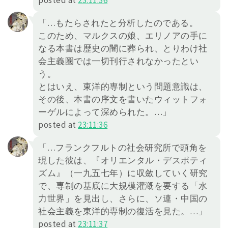
「…もたらされたと分析したのである。
このため、マルクスの娘、エリノアの手に
なる本書は歴史の闇に葬られ、とりわけ社
会主義圏では一切刊行されなかったとい
う。
とはいえ、東洋的専制という問題意識は、
その後、本書の序文を書いたウィットフォ
ーゲルによって深められた。…」
posted at
23:11:36
「…フランクフルトの社会研究所で頭角を
現した彼は、『オリエンタル・デスポティ
ズム』（一九五七年）に収斂していく研究
で、専制の基底に大規模灌漑を要する「水
力世界」を見出し、さらに、ソ連・中国の
社会主義を東洋的専制の復活を見た。…」
posted at
23:11:37