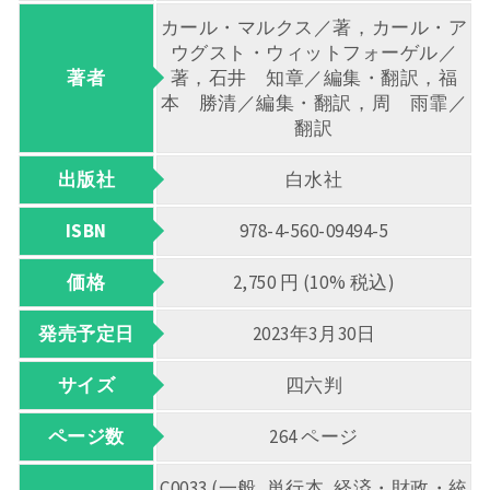
カール・マルクス／著，カール・ア
ウグスト・ウィットフォーゲル／
著者
著，石井 知章／編集・翻訳，福
本 勝清／編集・翻訳，周 雨霏／
翻訳
出版社
白水社
ISBN
978-4-560-09494-5
価格
2,750 円 (10% 税込)
発売予定日
2023年3月30日
サイズ
四六判
ページ数
264 ページ
C0033 (一般, 単行本, 経済・財政・統