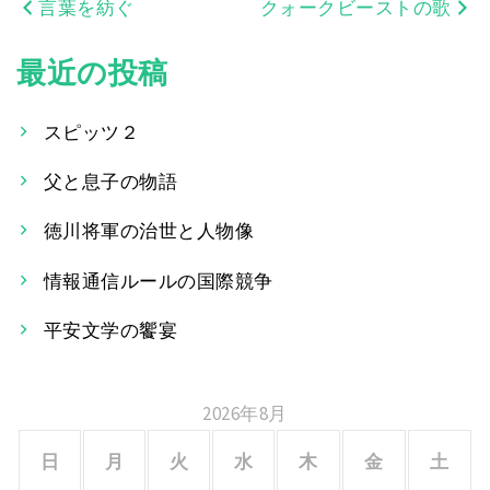
言葉を紡ぐ
クォークビーストの歌
投
稿
最近の投稿
ナ
スピッツ２
ビ
父と息子の物語
ゲ
ー
徳川将軍の治世と人物像
シ
情報通信ルールの国際競争
ョ
平安文学の饗宴
ン
2026年8月
日
月
火
水
木
金
土