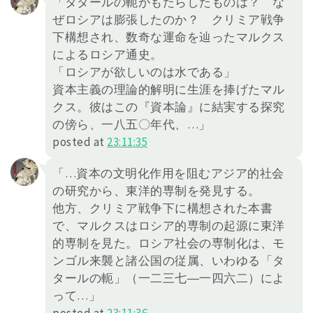
「タタールの軛がもたらしたものは？ な
ぜロシアは膨張したのか？ クリミア戦争
下構想され、数奇な運命を辿ったマルクス
によるロシア通史。
「ロシアが欲しいのは水である」
資本主義の理論的解明に生涯を捧げたマル
クス。彼はこの『資本論』に結実する探究
の傍ら、一八五〇年代、…」
posted at
23:11:35
「…資本の文明化作用を阻むアジア的社会
の研究から、東洋的専制を発見する。
他方、クリミア戦争下に構想された本書
で、マルクスはロシア的専制の起源に東洋
的専制を見た。ロシア社会の専制化は、モ
ンゴル来襲と諸公国の従属、いわゆる「タ
タールの軛」（一二三七―一四六二）によ
って…」
posted at
23:11:36