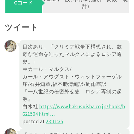
Cコード
計)
ツイート
目次あり。「クリミア戦争下構想され、数
奇な運命を辿ったマルクスによるロシア通
史。」
⇒カール・マルクス/
カール・アウグスト・ウィットフォーゲル
序/石井知章,福本勝清編訳/周雨霏訳
『一八世紀の秘密外交史 ロシア専制の起
源』
白水社
https://
www.hakusuisha.co.jp/book/b
621504.h
tml
…
posted at
23:11:35