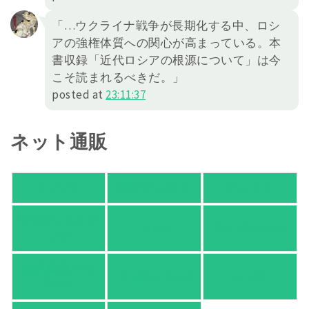
「…ウクライナ戦争が長期化する中、ロシ
アの強権体質への関心が高まっている。本
書収録「近代ロシアの根源について」は今
こそ読まれるべきだ。」
posted at
23:11:37
ネット通販
アマゾン
楽天ブックス
オムニ７
Yahoo!ショッピ
honto
ヨドバシ.com
ング
紀伊國屋 Web
HonyaClub.com
e-hon
Store