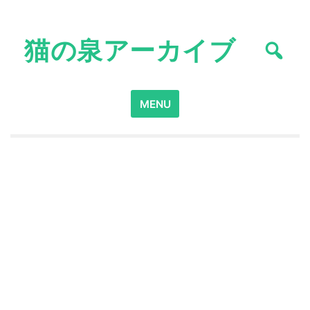
Skip
to
猫の泉アーカイブ
content
Search
MENU
for: