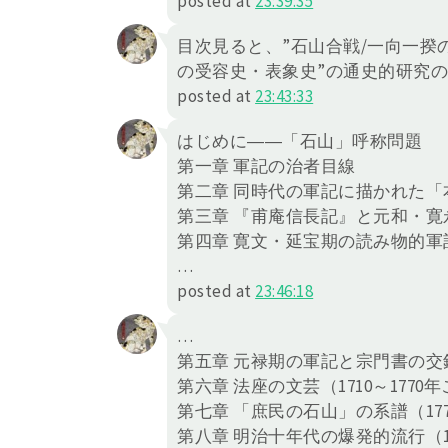
posted at
23:39:35
目次見ると、”石山合戦/一向一揆
の受容史・表象史”の通史的研究
posted at
23:43:33
はじめに――「石山」呼称問題
第一章 軍記の治者目線
第二章 同時代の軍記に描かれた「本
第三章 『甫庵信長記』と元和・寛永期
第四章 寛文・延宝期の読み物的軍記（
…
posted at
23:46:18
…
第五章 元禄期の軍記と宗門書の交錯（
第六章 法座の文芸（1710～1770
第七章 「庶民の石山」の系譜（177
第八章 明治十年代の爆発的流行（18