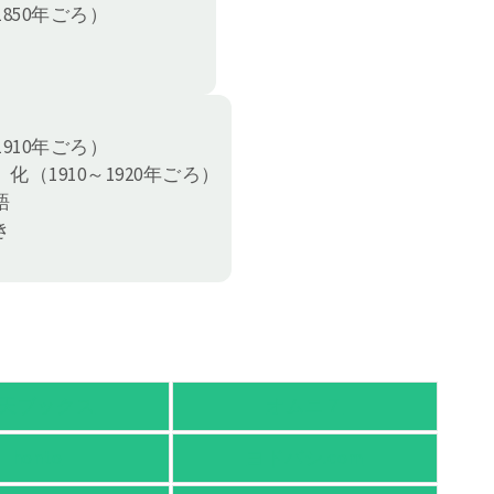
850年ごろ）
910年ごろ）
（1910～1920年ごろ）
語
き
天ブックス
オムニ７
honto
ヨドバシ.com