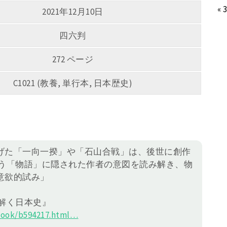
« 
2021年12月10日
四六判
272 ページ
C1021 (教養, 単行本, 日本歴史)
げた「一向一揆」や「石山合戦」は、後世に創作
いう「物語」に隠された作者の意図を読み解き、物
意欲的試み」
解く日本史』
book/b594217.h
tml
…