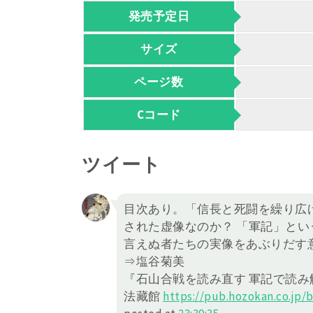
発売予定日
サイズ
ページ数
Cコード
ツイート
目次あり。「信長と死闘を繰り広
された虚像なのか？ 「軍記」と
言えぬ者たちの実像をあぶりだす
⇒塩谷菊美
『石山合戦を読み直す 軍記で読み
法藏館
https://
pub.hozokan.co.jp/