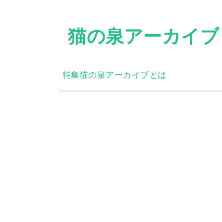
Skip
to
猫の泉アーカイブ
content
特集
猫の泉アーカイブとは