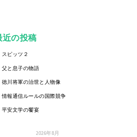
最近の投稿
スピッツ２
父と息子の物語
徳川将軍の治世と人物像
情報通信ルールの国際競争
平安文学の饗宴
2026年8月